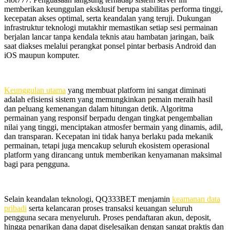
memberikan keunggulan eksklusif berupa stabilitas performa tinggi,
kecepatan akses optimal, serta keandalan yang teruji. Dukungan
infrastruktur teknologi mutakhir memastikan setiap sesi permainan
berjalan lancar tanpa kendala teknis atau hambatan jaringan, baik
saat diakses melalui perangkat ponsel pintar berbasis Android dan
iOS maupun komputer.
Keunggulan utama
yang membuat platform ini sangat diminati
adalah efisiensi sistem yang memungkinkan pemain meraih hasil
dan peluang kemenangan dalam hitungan detik. Algoritma
permainan yang responsif berpadu dengan tingkat pengembalian
nilai yang tinggi, menciptakan atmosfer bermain yang dinamis, adil,
dan transparan. Kecepatan ini tidak hanya berlaku pada mekanik
permainan, tetapi juga mencakup seluruh ekosistem operasional
platform yang dirancang untuk memberikan kenyamanan maksimal
bagi para pengguna.
Selain keandalan teknologi, QQ333BET menjamin
keamanan data
pribadi
serta kelancaran proses transaksi keuangan seluruh
pengguna secara menyeluruh. Proses pendaftaran akun, deposit,
hingga penarikan dana dapat diselesaikan dengan sangat praktis dan