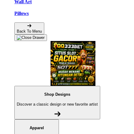
Wall Art
Pillows
Back To Menu
Shop Designs
Discover a classic design or new favorite artist
Apparel