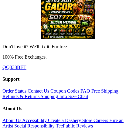
Don't love it? We'll fix it. For free.
100% Free Exchanges.
QQ333BET
Support
Order Status
Contact Us
Coupon Codes
FAQ
Free Shipping
Refunds & Returns
Shipping Info
Size Chart
About Us
About Us
Accessibility
Create a Dashery Store
Careers
Hire an
Artist
Social Responsibility
TeePublic Reviews