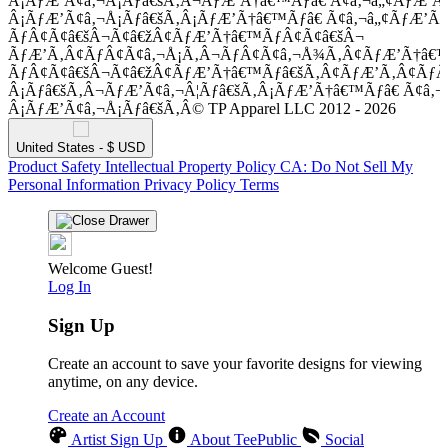
Â¡ÃƒÆ’Ã¢â‚¬Å¡Ãƒâ€šÃ‚Â¬ÃƒÆ’Ã†â€™Ãƒâ€ Ã¢â‚¬â„¢ÃƒÆ’
Â¡ÃƒÆ’Ã¢â‚¬Å¡Ãƒâ€šÃ‚Â¡ÃƒÆ’Ã†â€™Ãƒâ€ Ã¢â‚¬â„¢ÃƒÆ’Ã¢
ÃƒÂ¢Ã¢â€šÂ¬Ã¢â€žÂ¢ÃƒÆ’Ã†â€™ÃƒÂ¢Ã¢â€šÂ¬
ÃƒÆ’Ã‚Â¢ÃƒÂ¢Ã¢â‚¬Å¡Ã‚Â¬ÃƒÂ¢Ã¢â‚¬Å¾Ã‚Â¢ÃƒÆ’Ã†â€™Ãƒ
ÃƒÂ¢Ã¢â€šÂ¬Ã¢â€žÂ¢ÃƒÆ’Ã†â€™Ãƒâ€šÃ‚Â¢ÃƒÆ’Ã‚Â¢Ãƒ
Â¡Ãƒâ€šÃ‚Â¬ÃƒÆ’Ã¢â‚¬Â¦Ãƒâ€šÃ‚Â¡ÃƒÆ’Ã†â€™Ãƒâ€ Ã¢â
Â¡ÃƒÆ’Ã¢â‚¬Å¡Ãƒâ€šÃ‚Â© TP Apparel LLC 2012 - 2026
United States - $ USD
Product Safety
Intellectual Property Policy
CA: Do Not Sell My
Personal Information
Privacy Policy
Terms
Welcome Guest!
Log In
Sign Up
Create an account to save your favorite designs for viewing
anytime, on any device.
Create an Account
Artist Sign Up
About TeePublic
Social