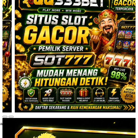
ate an account to favorite this design!