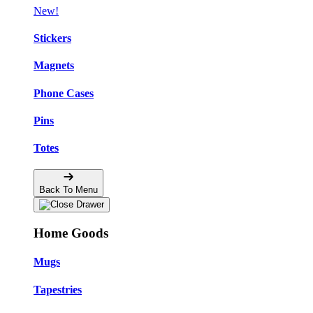
New!
Stickers
Magnets
Phone Cases
Pins
Totes
Back To Menu
Home Goods
Mugs
Tapestries