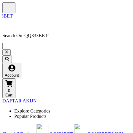
Search On 'QQ333BET'
Account
0
Cart
DAFTAR AKUN
Explore Categories
Popular Products