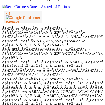
ÃƒÆ’Ã†â€™Ãƒâ€ Ã¢â‚¬â„¢ÃƒÆ’Ã¢â‚¬
ÃƒÂ¢Ã¢â€šÂ¬Ã¢â€žÂ¢ÃƒÆ’Ã†â€™ÃƒÂ¢Ã¢â€šÂ¬
ÃƒÆ’Ã‚Â¢ÃƒÂ¢Ã¢â‚¬Å¡Ã‚Â¬ÃƒÂ¢Ã¢â‚¬Å¾Ã‚Â¢ÃƒÆ’Ã†â€™Ã
ÃƒÆ’Ã†â€™Ãƒâ€šÃ‚Â¢ÃƒÆ’Ã‚Â¢ÃƒÂ¢Ã¢â€šÂ¬Ã…
Â¡Ãƒâ€šÃ‚Â¬ÃƒÆ’Ã‚Â¢ÃƒÂ¢Ã¢â€šÂ¬Ã…
Â¾Ãƒâ€šÃ‚Â¢ÃƒÆ’Ã†â€™Ãƒâ€ Ã¢â‚¬â„¢ÃƒÆ’Ã¢â‚¬
ÃƒÂ¢Ã¢â€šÂ¬Ã¢â€žÂ¢ÃƒÆ’Ã†â€™Ãƒâ€šÃ‚Â¢ÃƒÆ’Ã‚Â¢Ãƒ
Â¡Ãƒâ€šÃ‚Â¬
ÃƒÆ’Ã†â€™Ãƒâ€ Ã¢â‚¬â„¢ÃƒÆ’Ã¢â‚¬Å¡Ãƒâ€šÃ‚Â¢ÃƒÆ’Ã†â
ÃƒÂ¢Ã¢â€šÂ¬Ã¢â€žÂ¢ÃƒÆ’Ã†â€™ÃƒÂ¢Ã¢â€šÂ¬
ÃƒÆ’Ã‚Â¢ÃƒÂ¢Ã¢â‚¬Å¡Ã‚Â¬ÃƒÂ¢Ã¢â‚¬Å¾Ã‚Â¢ÃƒÆ’Ã†â€™Ã
ÃƒÆ’Ã†â€™Ãƒâ€ Ã¢â‚¬â„¢ÃƒÆ’Ã¢â‚¬
ÃƒÂ¢Ã¢â€šÂ¬Ã¢â€žÂ¢ÃƒÆ’Ã†â€™ÃƒÂ¢Ã¢â€šÂ¬Ã…
Â¡ÃƒÆ’Ã¢â‚¬Å¡Ãƒâ€šÃ‚Â¢ÃƒÆ’Ã†â€™Ãƒâ€ Ã¢â‚¬â„¢ÃƒÆ’
Â¡Ãƒâ€šÃ‚Â¬ÃƒÆ’Ã¢â‚¬Â¦Ãƒâ€šÃ‚Â¡ÃƒÆ’Ã†â€™ÃƒÂ¢Ã¢â
Â¡ÃƒÆ’Ã¢â‚¬Å¡Ãƒâ€šÃ‚Â¬ÃƒÆ’Ã†â€™Ãƒâ€ Ã¢â‚¬â„¢ÃƒÆ’
Â¡Ãƒâ€šÃ‚Â¬ÃƒÆ’Ã¢â‚¬Â¦Ãƒâ€šÃ‚Â¾ÃƒÆ’Ã†â€™ÃƒÂ¢Ã¢â
Â¡ÃƒÆ’Ã¢â‚¬Å¡Ãƒâ€šÃ‚Â¢ÃƒÆ’Ã†â€™Ãƒâ€ Ã¢â‚¬â„¢ÃƒÆ’Ã¢
ÃƒÂ¢Ã¢â€šÂ¬Ã¢â€žÂ¢ÃƒÆ’Ã†â€™ÃƒÂ¢Ã¢â€šÂ¬