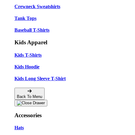
Crewneck Sweatshirts
Tank Tops
Baseball T-Shirts
Kids Apparel
Kids T-Shirts
Kids Hoodie
Kids Long Sleeve T-Shirt
Back To Menu
Accessories
Hats